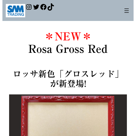
内
Instagram
Twitter
Facebook
TikTok
容
を
ス
＊NEW＊
キ
ッ
Rosa Gross Red
プ
ロッサ新色「
グロスレッド」
が
新登場!